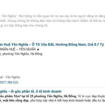
 Yên Nghĩa". Mọi thông tin liên quan tới tin rao này là do người đăng tin đăng
t nhất, nhưng chúng tôi không đảm bảo và không chịu trách nhiệm về bất kỳ n
 gì xin hãy thông báo cho chúng tôi.
ân Huệ Yên Nghĩa – Ô Tô Vào Đất, Hướng Đông Nam, Giá 9.7 Tỷ
 NHÂN HUỆ – YÊN NGHĨA 🔥
uệ, phường Yên Nghĩa, Hà Đông
Huệ, rất rất gần Quốc lộ 6 đang mở rộng 56m thênh thang, hạ tầng bứt phá, 
gian tới.
ệ - Yên Nghĩa
phong thủy đẹp
0977.366.615
m, xây nhà cực kỳ thông thoáng
t kế nhà ở hoặc đầu tư giữ tiền
ghĩa – lô góc phân lô, ô tô kinh doanh
h tốt, giao thông thuận tiện
iêu phẩm 51m² tại tổ 15 phường Yên Nghĩa, Hà Đông
. Vị trí cực đẹp thuộ
ô, mặt tiền rộng đẹp
, phù hợp xây nhà ở kết hợp kinh doanh hoặc đầu tư lâu
ại Nam, ĐH Điện lực…