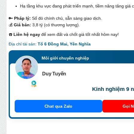
Hạ tầng khu vực đang phát triển mạnh, tiềm năng tăng giá 
🔑
Pháp lý:
Sổ đỏ chính chủ, sẵn sàng giao dịch.
💰
Giá bán:
3,8 tỷ (có thương lượng).
☎️
Liên hệ ngay
để xem đất và chốt giá tốt nhất hôm nay!
Địa chỉ tài sản:
Tổ 6 Đồng Mai, Yên Nghĩa
Môi giới chuyên nghiệp
Duy Tuyến
Kinh nghiệm 9 n
Chat qua Zalo
Gọi N