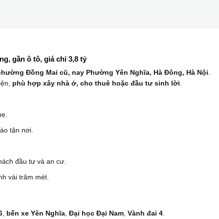
, gần ô tô, giá chỉ 3,8 tỷ
phường Đồng Mai cũ, nay Phường Yên Nghĩa, Hà Đông, Hà Nội
.
iện,
phù hợp xây nhà ở, cho thuê hoặc đầu tư sinh lời
.
hẹ.
ào tận nơi.
hách đầu tư và an cư.
nh vài trăm mét.
6
,
bến xe Yên Nghĩa
,
Đại học Đại Nam
,
Vành đai 4
.