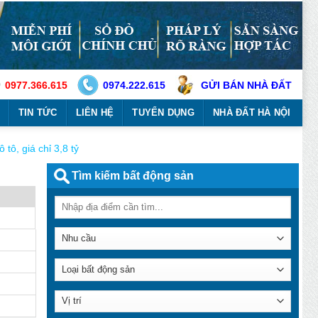
0977.366.615
0974.222.615
GỬI BÁN NHÀ ĐẤT
TIN TỨC
LIÊN HỆ
TUYỂN DỤNG
NHÀ ĐẤT HÀ NỘI
tô, giá chỉ 3,8 tỷ
Tìm kiếm bất động sản