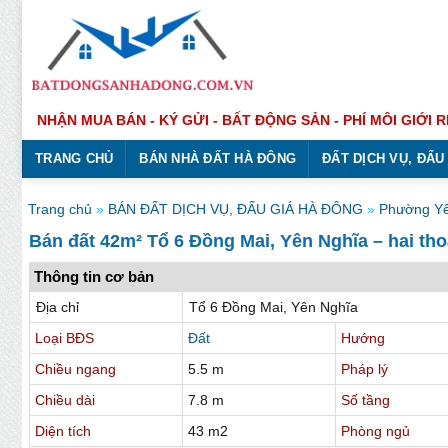
Bỏ
qua
nội
dung
NHẬN MUA BÁN - KÝ GỬI - BẤT ĐỘNG SẢN - PHÍ MÔI GIỚI R
TRANG CHỦ
BÁN NHÀ ĐẤT HÀ ĐÔNG
ĐẤT DỊCH VỤ, ĐẤU
Trang chủ
»
BÁN ĐẤT DỊCH VỤ, ĐẤU GIÁ HÀ ĐÔNG
»
Phường Yê
Bán đất 42m² Tổ 6 Đồng Mai, Yên Nghĩa – hai thoán
Thông tin cơ bản
Địa chỉ
Tổ 6 Đồng Mai, Yên Nghĩa
Loại BĐS
Đất
Hướng
Chiều ngang
5.5 m
Pháp lý
Chiều dài
7.8 m
Số tầng
Diện tích
43 m2
Phòng ngủ