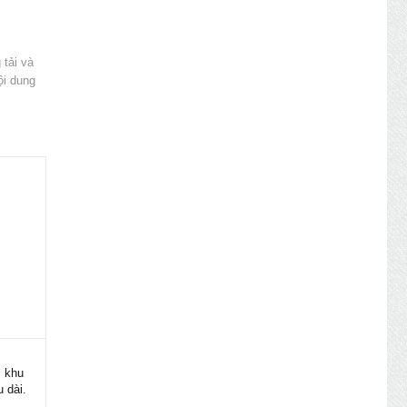
 tải và
ội dung
tiềm
c khu
 dài.