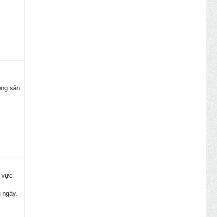
ộng sản
u vực
iển
g ngày.
xây nhà