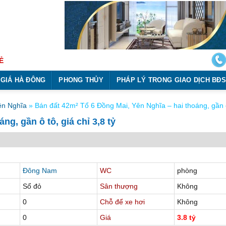
Ẻ
 GIÁ HÀ ĐÔNG
PHONG THỦY
PHÁP LÝ TRONG GIAO DỊCH BĐS
n Nghĩa
»
Bán đất 42m² Tổ 6 Đồng Mai, Yên Nghĩa – hai thoáng, gần ô 
g, gần ô tô, giá chỉ 3,8 tỷ
Đông Nam
WC
phòng
Sổ đỏ
Sân thượng
Không
0
Chỗ để xe hơi
Không
0
Giá
3.8 tỷ