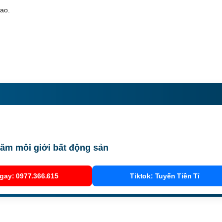
cao.
ăm môi giới bất động sản
gay: 0977.366.615
Tiktok: Tuyến Tiền Tỉ