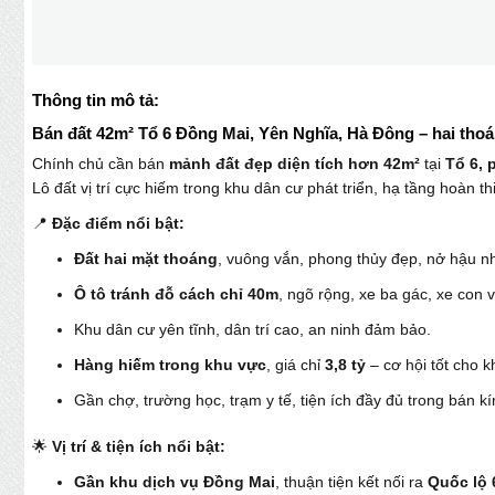
Thông tin mô tả:
Bán đất 42m² Tổ 6 Đồng Mai, Yên Nghĩa, Hà Đông – hai thoáng
Chính chủ cần bán
mảnh đất đẹp diện tích hơn 42m²
tại
Tổ 6, 
Lô đất vị trí cực hiếm trong khu dân cư phát triển, hạ tầng hoàn th
📍
Đặc điểm nổi bật:
Đất hai mặt thoáng
, vuông vắn, phong thủy đẹp, nở hậu n
Ô tô tránh đỗ cách chỉ 40m
, ngõ rộng, xe ba gác, xe con v
Khu dân cư yên tĩnh, dân trí cao, an ninh đảm bảo.
Hàng hiếm trong khu vực
, giá chỉ
3,8 tỷ
– cơ hội tốt cho k
Gần chợ, trường học, trạm y tế, tiện ích đầy đủ trong bán kí
🌟
Vị trí & tiện ích nổi bật:
Gần khu dịch vụ Đồng Mai
, thuận tiện kết nối ra
Quốc lộ 