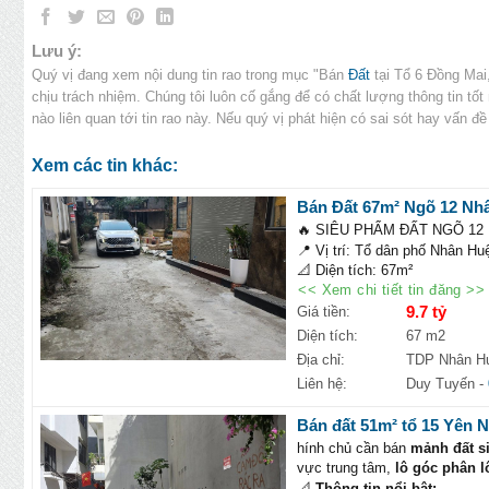
Lưu ý:
Quý vị đang xem nội dung tin rao trong mục "Bán
Đất
tại Tổ 6 Đồng Mai,
chịu trách nhiệm. Chúng tôi luôn cố gắng để có chất lượng thông tin tố
nào liên quan tới tin rao này. Nếu quý vị phát hiện có sai sót hay vấn đề
Xem các tin khác:
Bán Đất 67m² Ngõ 12 Nh
🔥 SIÊU PHẨM ĐẤT NGÕ 12
📍 Vị trí: Tổ dân phố Nhân H
📐 Diện tích: 67m²
💰 Giá bán: 9.7 tỷ
<< Xem chi tiết tin đăng >>
Lô đất cực đẹp, ngõ 12 Nhân 
9.7 tỷ
Giá tiền:
năng tăng giá mạnh trong thời 
Diện tích:
67 m2
✅ Ô tô ngủ trong đất
Địa chỉ:
TDP Nhân Hu
✅ Hướng Đông Nam mát mẻ, 
Liên hệ:
Duy Tuyến
-
✅ Sau đất có khe thoáng 50c
✅ Thửa đất vuông vắn, dễ thiế
Bán đất 51m² tổ 15 Yên N
✅ Khu dân cư đông đúc, an nin
hính chủ cần bán
mảnh đất s
🌟 Tiện ích nổi bật:
vực trung tâm,
lô góc phân l
Gần Đại học Phenikaa, ĐH Đ
📐
Thông tin nổi bật: