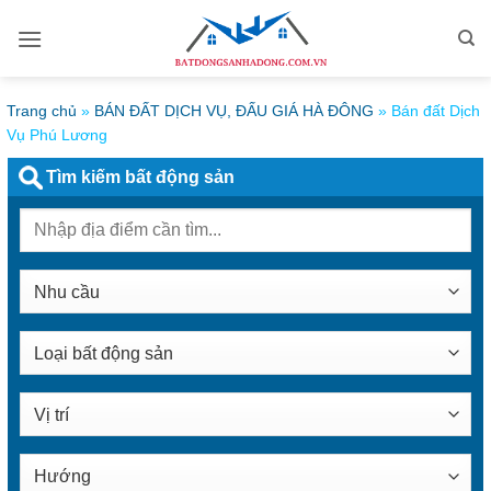
Bỏ
qua
nội
dung
Trang chủ
»
BÁN ĐẤT DỊCH VỤ, ĐẤU GIÁ HÀ ĐÔNG
»
Bán đất Dịch
Vụ Phú Lương
Tìm kiếm bất động sản