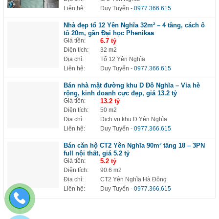
Liên hệ:
Duy Tuyến
-
0977.366.615
Nhà đẹp tổ 12 Yên Nghĩa 32m² – 4 tầng, cách ô
tô 20m, gần Đại học Phenikaa
Giá tiền:
6.7 tỷ
Diện tích:
32 m2
Địa chỉ:
Tổ 12 Yên Nghĩa
Liên hệ:
Duy Tuyến
-
0977.366.615
Bán nhà mặt đường khu D Đô Nghĩa – Vỉa hè
rộng, kinh doanh cực đẹp, giá 13.2 tỷ
Giá tiền:
13.2 tỷ
Diện tích:
50 m2
Địa chỉ:
Dịch vụ khu D Yên Nghĩa
Liên hệ:
Duy Tuyến
-
0977.366.615
Bán căn hộ CT2 Yên Nghĩa 90m² tầng 18 – 3PN
full nội thất, giá 5.2 tỷ
Giá tiền:
5.2 tỷ
Diện tích:
90.6 m2
Địa chỉ:
CT2 Yên Nghĩa Hà Đông
Liên hệ:
Duy Tuyến
-
0977.366.615