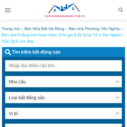
Bỏ
qua
nội
dung
Trang chủ
»
Bán Nhà Đất Hà Đông
»
Bán nhà Phường Yên Nghĩa
»
Bán nhà 5 tầng mới hoàn thiện 37m giá 6.89 tỷ tại Tổ 4 Yên Nghĩa –
Gần QL6 cực đẹp
Tìm kiếm bất động sản