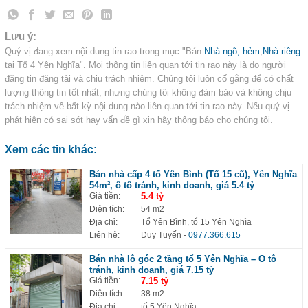
Lưu ý:
Quý vị đang xem nội dung tin rao trong mục "Bán
Nhà ngõ, hẻm
,
Nhà riêng
tại Tổ 4 Yên Nghĩa". Mọi thông tin liên quan tới tin rao này là do người
đăng tin đăng tải và chịu trách nhiệm. Chúng tôi luôn cố gắng để có chất
lượng thông tin tốt nhất, nhưng chúng tôi không đảm bảo và không chịu
trách nhiệm về bất kỳ nội dung nào liên quan tới tin rao này. Nếu quý vị
phát hiện có sai sót hay vấn đề gì xin hãy thông báo cho chúng tôi.
Xem các tin khác:
Bán nhà cấp 4 tổ Yên Bình (Tổ 15 cũ), Yên Nghĩa
54m², ô tô tránh, kinh doanh, giá 5.4 tỷ
Giá tiền:
5.4 tỷ
Diện tích:
54 m2
Địa chỉ:
Tổ Yên Bình, tổ 15 Yên Nghĩa
Liên hệ:
Duy Tuyến
-
0977.366.615
Bán nhà lô góc 2 tầng tổ 5 Yên Nghĩa – Ô tô
tránh, kinh doanh, giá 7.15 tỷ
Giá tiền:
7.15 tỷ
Diện tích:
38 m2
Địa chỉ:
tổ 5 Yên Nghĩa