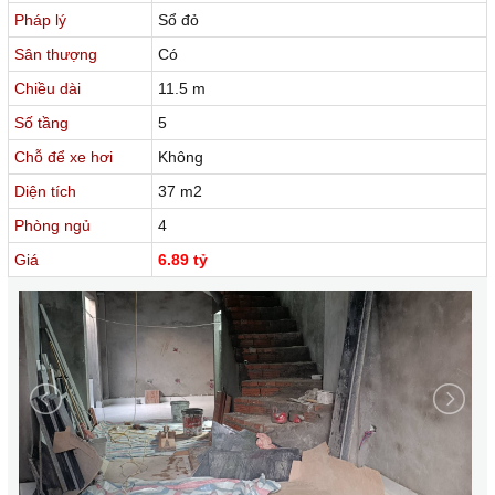
Pháp lý
Sổ đỏ
Sân thượng
Có
Chiều dài
11.5 m
Số tầng
5
Chỗ để xe hơi
Không
Diện tích
37 m2
Phòng ngủ
4
Giá
6.89 tỷ