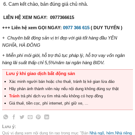
Cam kết chào, bán đúng giá chủ nhà.
LIÊN HỆ XEM NGAY: 0977366615
+++ Liên hệ xem GỌI NGAY:
0977 366 615
( DUY TUYẾN )
+ Chuyên bất động sản vị trí đẹp với giá tốt hàng đầu YÊN
NGHĨA, HÀ ĐÔNG
+ Miễn phí môi giới, hỗ trợ thủ tục pháp lý, hỗ trợ vay vốn ngân
hàng lãi suất thấp chỉ
5,
5%/năm
tại ngân hàng BIDV
.
Lưu ý khi giao dịch bất động sản
Xác minh người bán hoặc cho thuê, tránh bị kẻ gian lừa đảo
Hãy phản ánh thành viên này nếu nội dung không đúng sự thật
Tránh
trả phí dịch vụ tìm nhà nếu không có hợp đồng
Giá thuê, tiền cọc, phí internet, phí giữ xe, ...
Lưu ý:
Quý vị đang xem nội dung tin rao trong mục "Bán
Nhà ngõ, hẻm
,
Nhà riêng