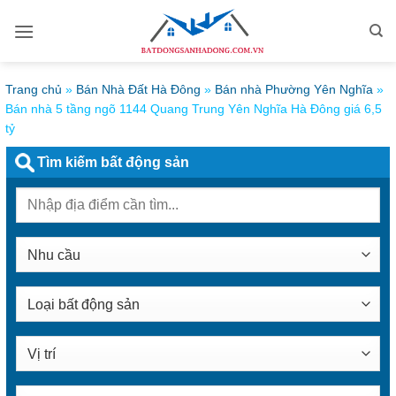
Bỏ
qua
nội
dung
Trang chủ
»
Bán Nhà Đất Hà Đông
»
Bán nhà Phường Yên Nghĩa
»
Bán nhà 5 tầng ngõ 1144 Quang Trung Yên Nghĩa Hà Đông giá 6,5
tỷ
Tìm kiếm bất động sản