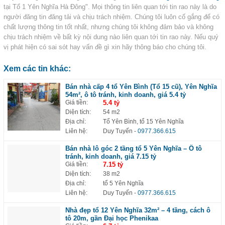
tại Tổ 1 Yên Nghĩa Hà Đông". Mọi thông tin liên quan tới tin rao này là do
người đăng tin đăng tải và chịu trách nhiệm. Chúng tôi luôn cố gắng để có
chất lượng thông tin tốt nhất, nhưng chúng tôi không đảm bảo và không
chịu trách nhiệm về bất kỳ nội dung nào liên quan tới tin rao này. Nếu quý
vị phát hiện có sai sót hay vấn đề gì xin hãy thông báo cho chúng tôi.
Xem các tin khác:
Bán nhà cấp 4 tổ Yên Bình (Tổ 15 cũ), Yên Nghĩa
54m², ô tô tránh, kinh doanh, giá 5.4 tỷ
Giá tiền:
5.4 tỷ
Diện tích:
54 m2
Địa chỉ:
Tổ Yên Bình, tổ 15 Yên Nghĩa
Liên hệ:
Duy Tuyến
-
0977.366.615
Bán nhà lô góc 2 tầng tổ 5 Yên Nghĩa – Ô tô
tránh, kinh doanh, giá 7.15 tỷ
Giá tiền:
7.15 tỷ
Diện tích:
38 m2
Địa chỉ:
tổ 5 Yên Nghĩa
Liên hệ:
Duy Tuyến
-
0977.366.615
Nhà đẹp tổ 12 Yên Nghĩa 32m² – 4 tầng, cách ô
tô 20m, gần Đại học Phenikaa