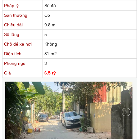
Pháp lý
Sổ đỏ
Sân thượng
Có
Chiều dài
9.8 m
Số tầng
5
Chỗ để xe hơi
Không
Diện tích
31 m2
Phòng ngủ
3
Giá
6.5 tỷ