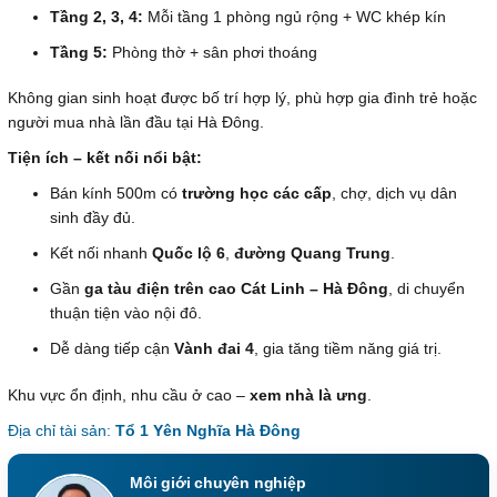
Tầng 2, 3, 4:
Mỗi tầng 1 phòng ngủ rộng + WC khép kín
Tầng 5:
Phòng thờ + sân phơi thoáng
Không gian sinh hoạt được bố trí hợp lý, phù hợp gia đình trẻ hoặc
người mua nhà lần đầu tại Hà Đông.
Tiện ích – kết nối nổi bật:
Bán kính 500m có
trường học các cấp
, chợ, dịch vụ dân
sinh đầy đủ.
Kết nối nhanh
Quốc lộ 6
,
đường Quang Trung
.
Gần
ga tàu điện trên cao Cát Linh – Hà Đông
, di chuyển
thuận tiện vào nội đô.
Dễ dàng tiếp cận
Vành đai 4
, gia tăng tiềm năng giá trị.
Khu vực ổn định, nhu cầu ở cao –
xem nhà là ưng
.
Địa chỉ tài sản:
Tổ 1 Yên Nghĩa Hà Đông
Môi giới chuyên nghiệp