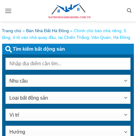
Bỏ
qua
nội
dung
Trang chủ
»
Bán Nhà Đất Hà Đông
»
Chính chủ bán nhà riêng: 5
tầng, ô tô vào nhà quay đầu, tại Chiến Thắng, Văn Quán, Hà Đông
Tìm kiếm bất động sản