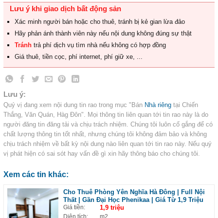
Lưu ý khi giao dịch bất động sản
Xác minh người bán hoặc cho thuê, tránh bị kẻ gian lừa đảo
Hãy phản ánh thành viên này nếu nội dung không đúng sự thật
Tránh
trả phí dịch vụ tìm nhà nếu không có hợp đồng
Giá thuê, tiền cọc, phí internet, phí giữ xe, ...
Lưu ý:
Quý vị đang xem nội dung tin rao trong mục "Bán
Nhà riêng
tại Chiến
Thắng, Văn Quán, Hàg Đôn". Mọi thông tin liên quan tới tin rao này là do
người đăng tin đăng tải và chịu trách nhiệm. Chúng tôi luôn cố gắng để có
chất lượng thông tin tốt nhất, nhưng chúng tôi không đảm bảo và không
chịu trách nhiệm về bất kỳ nội dung nào liên quan tới tin rao này. Nếu quý
vị phát hiện có sai sót hay vấn đề gì xin hãy thông báo cho chúng tôi.
Xem các tin khác:
Cho Thuê Phòng Yên Nghĩa Hà Đông | Full Nội
Thất | Gần Đại Học Phenikaa | Giá Từ 1,9 Triệu
Giá tiền:
1,9 triệu
Diện tích:
m2