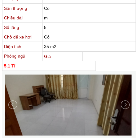
Sân thượng
Có
Chiều dài
m
Số tầng
5
Chỗ để xe hơi
Có
Diện tích
35 m2
Phòng ngủ
Giá
5,1 Tỉ