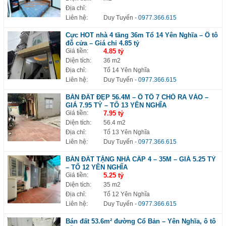
Địa chỉ:
Liên hệ:
Duy Tuyến
-
0977.366.615
Cực HOT nhà 4 tầng 36m Tổ 14 Yên Nghĩa – Ô tô
đỗ cửa – Giá chỉ 4.85 tỷ
Giá tiền:
4.85 tỷ
Diện tích:
36 m2
Địa chỉ:
Tổ 14 Yên Nghĩa
Liên hệ:
Duy Tuyến
-
0977.366.615
BÁN ĐẤT ĐẸP 56.4M – Ô TÔ 7 CHỖ RA VÀO –
GIÁ 7.95 TỶ – TỔ 13 YÊN NGHĨA
Giá tiền:
7.95 tỷ
Diện tích:
56.4 m2
Địa chỉ:
Tổ 13 Yên Nghĩa
Liên hệ:
Duy Tuyến
-
0977.366.615
BÁN ĐẤT TẶNG NHÀ CẤP 4 – 35M – GIÁ 5.25 TỶ
– TỔ 12 YÊN NGHĨA
Giá tiền:
5.25 tỷ
Diện tích:
35 m2
Địa chỉ:
Tổ 12 Yên Nghĩa
Liên hệ:
Duy Tuyến
-
0977.366.615
Bán đất 53.6m² đường Cổ Bản – Yên Nghĩa, ô tô