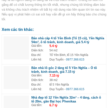
gắng để có chất lượng thông tin tốt nhất, nhưng chúng tôi không đảm bảo
và không chịu trách nhiệm về bất kỳ nội dung nào liên quan tới tin rao này.
Nếu quý vị phát hiện có sai sót hay vấn đề gì xin hãy thông báo cho chúng
tôi.
Xem các tin khác:
Bán nhà cấp 4 tổ Yên Bình (Tổ 15 cũ), Yên Nghĩa
54m², ô tô tránh, kinh doanh, giá 5.4 tỷ
Giá tiền:
5.4 tỷ
Diện tích:
54 m2
Địa chỉ:
Tổ Yên Bình, tổ 15 Yên Nghĩa
Liên hệ:
Duy Tuyến
-
0977.366.615
Bán nhà lô góc 2 tầng tổ 5 Yên Nghĩa – Ô tô
tránh, kinh doanh, giá 7.15 tỷ
Giá tiền:
7.15 tỷ
Diện tích:
38 m2
Địa chỉ:
tổ 5 Yên Nghĩa
Liên hệ:
Duy Tuyến
-
0977.366.615
Nhà đẹp tổ 12 Yên Nghĩa 32m² – 4 tầng, cách ô
tô 20m, gần Đại học Phenikaa
Giá tiền:
6.7 tỷ