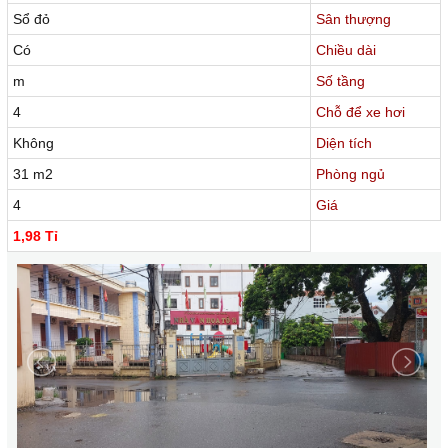
Sổ đỏ
Sân thượng
Có
Chiều dài
m
Số tầng
4
Chỗ để xe hơi
Không
Diện tích
31 m2
Phòng ngủ
4
Giá
1,98 Tỉ