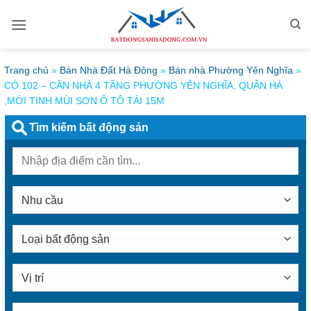
Bỏ
qua
nội
dung
Trang chủ
»
Bán Nhà Đất Hà Đông
»
Bán nhà Phường Yên Nghĩa
»
CÓ 102 – CĂN NHÀ 4 TẦNG PHƯỜNG YÊN NGHĨA, QUẬN HÀ
,MỚI TINH MÙI SƠN Ô TÔ TẢI 15M
Tìm kiếm bất động sản