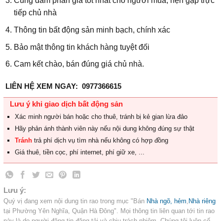
Cùng đàm phán giá tốt nhất cho người mua, hẹn gặp trực
tiếp chủ nhà
Thông tin bất động sản minh bạch, chính xác
Bảo mật thông tin khách hàng tuyệt đối
Cam kết chào, bán đúng giá chủ nhà.
LIÊN HỆ XEM NGAY:
0977366615
Lưu ý khi giao dịch bất động sản
Xác minh người bán hoặc cho thuê, tránh bị kẻ gian lừa đảo
Hãy phản ánh thành viên này nếu nội dung không đúng sự thật
Tránh
trả phí dịch vụ tìm nhà nếu không có hợp đồng
Giá thuê, tiền cọc, phí internet, phí giữ xe, ...
Lưu ý:
Quý vị đang xem nội dung tin rao trong mục "Bán
Nhà ngõ, hẻm
,
Nhà riêng
tại Phường Yên Nghĩa, Quận Hà Đông". Mọi thông tin liên quan tới tin rao
này là do người đăng tin đăng tải và chịu trách nhiệm. Chúng tôi luôn cố