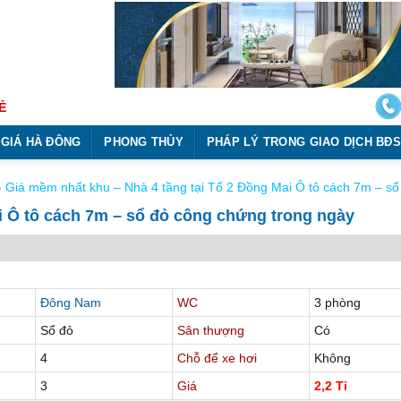
Ẻ
 GIÁ HÀ ĐÔNG
PHONG THỦY
PHÁP LÝ TRONG GIAO DỊCH BĐS
»
Giá mềm nhất khu – Nhà 4 tầng tại Tổ 2 Đồng Mai Ô tô cách 7m – sổ
i Ô tô cách 7m – sổ đỏ công chứng trong ngày
Đông Nam
WC
3 phòng
Sổ đỏ
Sân thượng
Có
4
Chỗ để xe hơi
Không
3
Giá
2,2 Tỉ