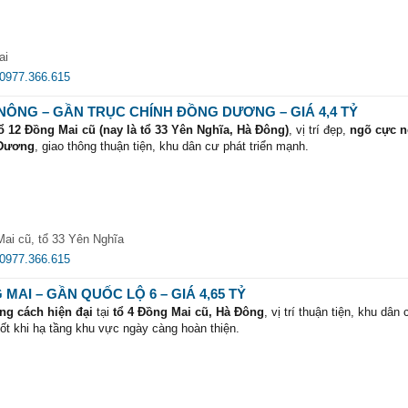
dọn về ở ngay
ai
ồm phòng khách + 1 phòng ngủ
0977.366.615
 + 1 phòng ngủ
NÔNG – GẦN TRỤC CHÍNH ĐỒNG DƯƠNG – GIÁ 4,4 TỶ
đình nhiều thế hệ hoặc nhu cầu sử dụng linh hoạt.
ổ 12 Đồng Mai cũ (nay là tổ 33 Yên Nghĩa, Hà Đông)
, vị trí đẹp,
ngõ cực 
 Dương
, giao thông thuận tiện, khu dân cư phát triển mạnh.
, môi trường sống xanh, thoáng mát.
 học các cấp
, chợ và tiện ích dân sinh.
 Linh – Hà Đông
, thuận tiện di chuyển.
t
, sắp bàn giao, dọn về ở ngay
lại dễ dàng vào trung tâm.
p lý –
xem là ưng ngay
.
ai cũ, tổ 33 Yên Nghĩa
g ngủ + WC
0977.366.615
 phơi thoáng
hù hợp gia đình đông người hoặc nhu cầu sử dụng linh hoạt.
MAI – GẦN QUỐC LỘ 6 – GIÁ 4,65 TỶ
ng cách hiện đại
tại
tổ 4 Đồng Mai cũ, Hà Đông
, vị trí thuận tiện, khu dân
i
, hạ tầng đang phát triển mạnh.
tốt khi hạ tầng khu vực ngày càng hoàn thiện.
ng giá rõ rệt trong tương lai.
 tốt.
hửa đất
vuông vắn đẹp
 học các cấp
, chợ và dịch vụ.