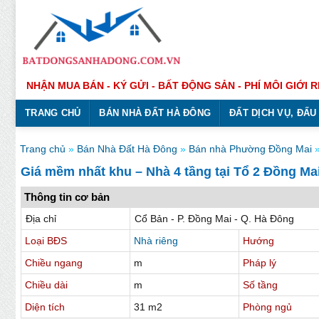
Bỏ
qua
nội
dung
NHẬN MUA BÁN - KÝ GỬI - BẤT ĐỘNG SẢN - PHÍ MÔI GIỚI R
TRANG CHỦ
BÁN NHÀ ĐẤT HÀ ĐÔNG
ĐẤT DỊCH VỤ, ĐẤU
Trang chủ
»
Bán Nhà Đất Hà Đông
»
Bán nhà Phường Đồng Mai
Giá mềm nhất khu – Nhà 4 tầng tại Tổ 2 Đồng Ma
Thông tin cơ bản
Địa chỉ
Cổ Bản - P. Đồng Mai - Q. Hà Đông
Loại BĐS
Nhà riêng
Hướng
Chiều ngang
m
Pháp lý
Chiều dài
m
Số tầng
Diện tích
31 m2
Phòng ngủ