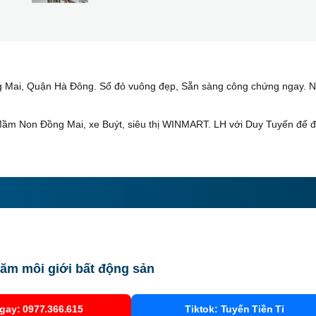
g Mai, Quận Hà Đông. Sổ đỏ vuông đẹp, Sẵn sàng công chứng ngay. 
, Mầm Non Đồng Mai, xe Buýt, siêu thị WINMART. LH với Duy Tuyến để 
ăm môi giới bất động sản
gay: 0977.366.615
Tiktok: Tuyến Tiền Tỉ