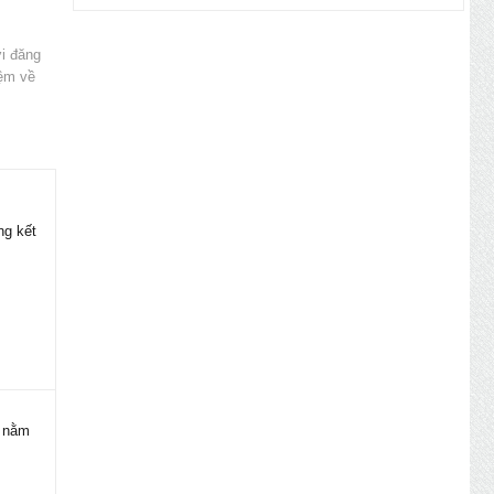
ời đăng
iệm về
ng kết
à nằm