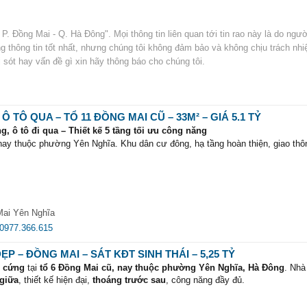
 P. Đồng Mai - Q. Hà Đông". Mọi thông tin liên quan tới tin rao này là do ngư
ợng thông tin tốt nhất, nhưng chúng tôi không đảm bảo và không chịu trách nh
ai sót hay vấn đề gì xin hãy thông báo cho chúng tôi.
Ô TÔ QUA – TỔ 11 ĐỒNG MAI CŨ – 33M² – GIÁ 5.1 TỶ
g, ô tô đi qua – Thiết kế 5 tầng tối ưu công năng
ay thuộc phường Yên Nghĩa. Khu dân cư đông, hạ tầng hoàn thiện, giao thô
ến đường sắt trên cao
ai
, chợ – trường – khu dịch vụ đầy đủ
 giao dịch
Mai Yên Nghĩa
g sáng
0977.366.615
+ WC
P – ĐỒNG MAI – SÁT KĐT SINH THÁI – 5,25 TỶ
 ngủ + 1 WC khép kín
i cứng
tại
tổ 6 Đồng Mai cũ, nay thuộc phường Yên Nghĩa, Hà Đông
. Nh
 giữa
, thiết kế hiện đại,
thoáng trước sau
, công năng đầy đủ.
huẩn chỉ, phù hợp nhu cầu ở hoặc cho thuê.
ượng trực tiếp