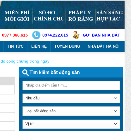
0977.366.615
0974.222.615
GỬI BÁN NHÀ ĐẤT
TIN TỨC
LIÊN HỆ
TUYỂN DỤNG
NHÀ ĐẤT HÀ NỘI
 đỏ công chứng trong ngày
Tìm kiếm bất động sản