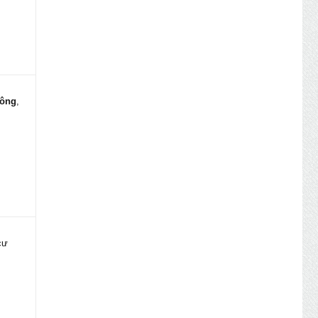
nông
,
 cư