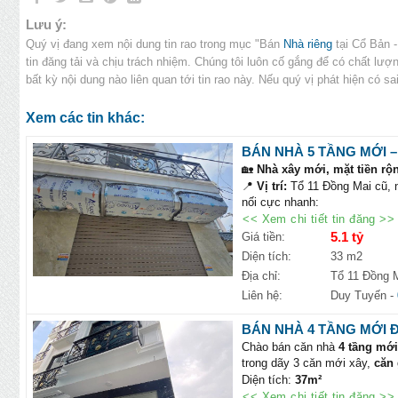
Lưu ý:
Quý vị đang xem nội dung tin rao trong mục "Bán
Nhà riêng
tại Cổ Bản -
tin đăng tải và chịu trách nhiệm. Chúng tôi luôn cố gắng để có chất lư
bất kỳ nội dung nào liên quan tới tin rao này. Nếu quý vị phát hiện có s
Xem các tin khác:
BÁN NHÀ 5 TẦNG MỚI – 
🏡
Nhà xây mới, mặt tiền rộn
📍
Vị trí:
Tổ 11 Đồng Mai cũ, n
nối cực nhanh:
•
Vành đai 4
,
Quốc lộ 6
,
Tuy
<< Xem chi tiết tin đăng >>
• Gần
KĐT sinh thái Đồng M
5.1 tỷ
Giá tiền:
📐
Diện tích:
33m²
Diện tích:
33 m2
➡️
Pháp lý:
Rõ ràng, sẵn sàng
Địa chỉ:
Tổ 11 Đồng 
➡️
Mặt tiền:
Rộng – nhà thoán
Liên hệ:
Duy Tuyến
-
Thiết kế 5 tầng:
Tầng 1:
Phòng khách + bếp 
BÁN NHÀ 4 TẦNG MỚI ĐẸ
Tầng 2–3–4:
Mỗi tầng 1 phòng
Chào bán căn nhà
4 tầng mớ
Tầng 5:
Phòng thờ + sân phơi
trong dãy 3 căn mới xây,
căn
Nhà mới, hoàn thiện c
Diện tích:
37m²
💰
Giá bán:
5.1 tỷ – thương l
<< Xem chi tiết tin đăng >>
Giá chào:
5,25 tỷ