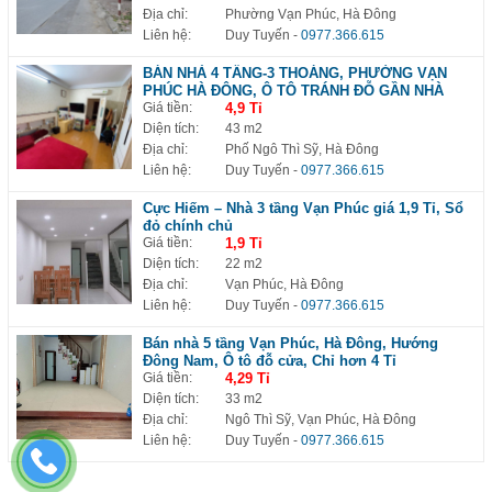
Địa chỉ:
Phường Vạn Phúc, Hà Đông
Liên hệ:
Duy Tuyến
-
0977.366.615
BÁN NHÀ 4 TẦNG-3 THOÁNG, PHƯỜNG VẠN
PHÚC HÀ ĐÔNG, Ô TÔ TRÁNH ĐỖ GẦN NHÀ
Giá tiền:
4,9 Tỉ
Diện tích:
43 m2
Địa chỉ:
Phố Ngô Thì Sỹ, Hà Đông
Liên hệ:
Duy Tuyến
-
0977.366.615
Cực Hiếm – Nhà 3 tầng Vạn Phúc giá 1,9 Tỉ, Sổ
đỏ chính chủ
Giá tiền:
1,9 Tỉ
Diện tích:
22 m2
Địa chỉ:
Vạn Phúc, Hà Đông
Liên hệ:
Duy Tuyến
-
0977.366.615
Bán nhà 5 tầng Vạn Phúc, Hà Đông, Hướng
Đông Nam, Ô tô đỗ cửa, Chỉ hơn 4 Tỉ
Giá tiền:
4,29 Tỉ
Diện tích:
33 m2
Địa chỉ:
Ngô Thì Sỹ, Vạn Phúc, Hà Đông
Liên hệ:
Duy Tuyến
-
0977.366.615