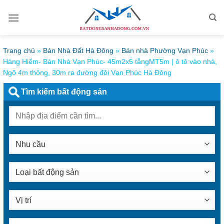
Bỏ
qua
nội
dung
Trang chủ
»
Bán Nhà Đất Hà Đông
»
Bán nhà Phường Vạn Phúc
»
Hàng Hiếm- Bán Nhà Vạn Phúc- 45m2x5 tẫngMT5m | ô tô vào nhà,
Ngõ 4m thông, 30m ra đường đôi Vạn Phúc Hà Đông
Tìm kiếm bất động sản