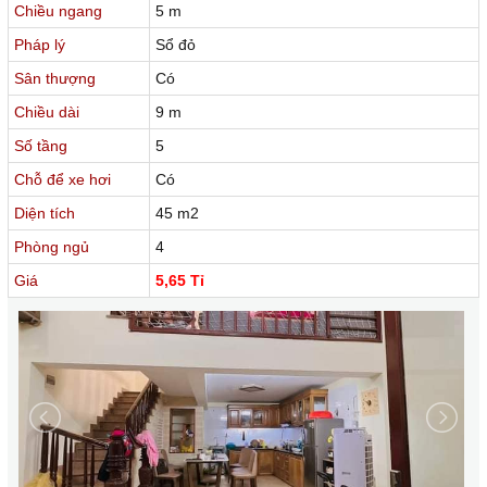
Chiều ngang
5 m
Pháp lý
Sổ đỏ
Sân thượng
Có
Chiều dài
9 m
Số tầng
5
Chỗ để xe hơi
Có
Diện tích
45 m2
Phòng ngủ
4
Giá
5,65 Tỉ