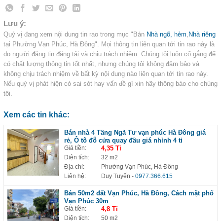
Lưu ý:
Quý vị đang xem nội dung tin rao trong mục "Bán
Nhà ngõ, hẻm
,
Nhà riêng
tại Phường Vạn Phúc, Hà Đông". Mọi thông tin liên quan tới tin rao này là
do người đăng tin đăng tải và chịu trách nhiệm. Chúng tôi luôn cố gắng để
có chất lượng thông tin tốt nhất, nhưng chúng tôi không đảm bảo và
không chịu trách nhiệm về bất kỳ nội dung nào liên quan tới tin rao này.
Nếu quý vị phát hiện có sai sót hay vấn đề gì xin hãy thông báo cho chúng
tôi.
Xem các tin khác:
Bán nhà 4 Tầng Ngã Tư vạn phúc Hà Đông giá
rẻ, Ô tô đỗ cửa quay đầu giá nhỉnh 4 tỉ
Giá tiền:
4,35 Tỉ
Diện tích:
32 m2
Địa chỉ:
Phường Vạn Phúc, Hà Đông
Liên hệ:
Duy Tuyến
-
0977.366.615
Bán 50m2 đất Vạn Phúc, Hà Đông, Cách mặt phố
Vạn Phúc 30m
Giá tiền:
4,8 Tỉ
Diện tích:
50 m2