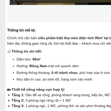
Thông tin mô tả:
Chính chủ cần bán
siêu phẩm biệt thự mini diện tích 95m² tạ
hiện đại, không gian rộng rãi, full nội thất đẹp – khách mua chỉ việ
📐
Thông tin chi tiết:
Diện tích:
95m²
Hướng:
Đông Nam
mát mẻ quanh năm
Đường thông thoáng,
ô tô tránh nhau
, phù hợp vừa ở vừa
Khu dân trí cao, an ninh tốt, hàng xóm văn minh
🏡
Thiết kế công năng cực hợp lý:
🔹
Tầng 1:
Sân để xe rộng, phòng khách sang trọng, bếp ăn, WC
🔹
Tầng 2:
3 phòng ngủ rộng rãi + 1 WC
🔹
Tầng 3:
1 phòng ngủ, 1 WC, phòng thờ và sân phơi thoáng đẹ