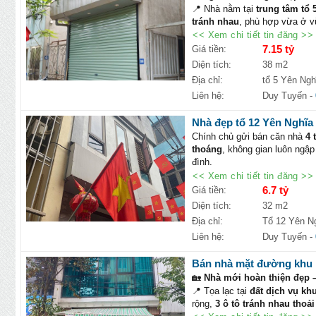
📍 Nhà nằm tại
trung tâm tổ
Chỉ 500m–1km tới bệnh viện, 
tránh nhau
, phù hợp vừa ở v
Dễ dàng di chuyển tới KĐT Đô
<< Xem chi tiết tin đăng >>
🏡
Diện tích:
38m² –
Nhà 2 t
📞
Giá chỉ 5.4 tỷ
– Nhà vị trí 
dòng tiền ổn định ngay khi nh
7.15 tỷ
Giá tiền:
ngay để xem nhà và làm việc 
✨
Ưu điểm nổi bật:
Diện tích:
38 m2
Lô góc hiếm, nhiều ánh sáng v
Địa chỉ:
tổ 5 Yên Ngh
Đường thông, ô tô tránh, thu
Liên hệ:
Duy Tuyến
-
Khu dân cư đông đúc, an ninh 
🚀
Tiện ích xung quanh:
Nhà đẹp tổ 12 Yên Nghĩa 
Chỉ vài phút tới
Đại học Phen
Chính chủ gửi bán căn nhà
4 
Kết nối nhanh
Vành đai 4
,
Quố
thoáng
, không gian luôn ngập
Trường học, chợ và các dịch v
đình.
📜
Pháp lý rõ ràng, sẵn sàng
✨ Ưu điểm nổi bật:
<< Xem chi tiết tin đăng >>
💰
Giá bán:
7.15 tỷ
– Cơ hội s
Lô góc 2 mặt thoáng
, các p
6.7 tỷ
Giá tiền:
Nghĩa.
Chỉ khoảng 20m ra đường ô
Diện tích:
32 m2
Khu dân cư văn minh, an ninh 
Địa chỉ:
Tổ 12 Yên N
🏠 Thiết kế công năng:
Liên hệ:
Duy Tuyến
-
Tầng 1:
Phòng khách, bếp và
Tầng 2, 3, 4:
Mỗi tầng 1 phòng 
Bán nhà mặt đường khu D 
🌳 Tiện ích vượt trội:
🏡
Nhà mới hoàn thiện đẹp 
Gần
Khu đô thị Đô Nghĩa
,
Đại
📍 Tọa lạc tại
đất dịch vụ k
Gần hệ thống trường mầm non,
rộng,
3 ô tô tránh nhau thoả
Kết nối nhanh
Vành đai 4
, Qu