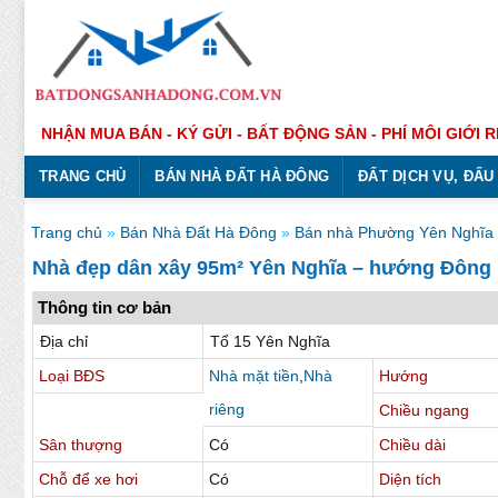
Bỏ
qua
nội
dung
NHẬN MUA BÁN - KÝ GỬI - BẤT ĐỘNG SẢN - PHÍ MÔI GIỚI R
TRANG CHỦ
BÁN NHÀ ĐẤT HÀ ĐÔNG
ĐẤT DỊCH VỤ, ĐẤU
Trang chủ
»
Bán Nhà Đất Hà Đông
»
Bán nhà Phường Yên Nghĩa
Nhà đẹp dân xây 95m² Yên Nghĩa – hướng Đông 
Thông tin cơ bản
Địa chỉ
Tổ 15 Yên Nghĩa
Loại BĐS
Nhà mặt tiền
,
Nhà
Hướng
riêng
Chiều ngang
Sân thượng
Có
Chiều dài
Chỗ để xe hơi
Có
Diện tích