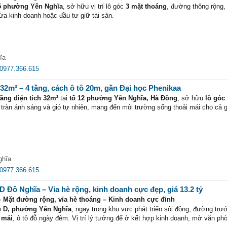
 5 phường Yên Nghĩa
, sở hữu vị trí lô góc
3 mặt thoáng
, đường thông rộng
trường học, chợ dân sinh.
ừa kinh doanh hoặc đầu tư giữ tài sản.
 Nghĩa, bến xe Yên Nghĩa và ga đường sắt trên cao.
ầng
xây dựng chắc chắn, công năng đầy đủ. Hiện
đang cho thuê 5 triệu/thá
đẹp, có dòng tiền sẵn, rất phù hợp để đầu tư hoặc xây dựng theo nhu cầu. Li
ận nhà.
chính chủ.
à gió tự nhiên.
ĩa
ận tiện mở cửa hàng, văn phòng hoặc kinh doanh online.
0977.366.615
tốt, thanh khoản cao.
32m² – 4 tầng, cách ô tô 20m, gần Đại học Phenikaa
ikaa
,
Bệnh viện Nhi Hà Nội
,
Công viên Âm nhạc Đô Nghĩa
,
KĐT Đô Nghĩa
.
tầng diện tích 32m²
tại
tổ 12 phường Yên Nghĩa, Hà Đông
, sở hữu
lô góc
c lộ 6
, ga đường sắt trên cao.
 tràn ánh sáng và gió tự nhiên, mang đến môi trường sống thoải mái cho cả g
ụ thiết yếu trong khu vực đều rất thuận tiện.
 giao dịch.
ở hữu căn nhà lô góc hiếm, vị trí đẹp và giàu tiềm năng tăng giá tại trung t
hòng đều có cửa sổ, thông thoáng quanh năm.
 tô
, di chuyển thuận tiện.
tốt, hàng xóm thân thiện.
ghĩa
0977.366.615
 WC.
ngủ rộng rãi, riêng tư, đón ánh sáng tự nhiên.
Đô Nghĩa – Vỉa hè rộng, kinh doanh cực đẹp, giá 13.2 tỷ
– Mặt đường rộng, vỉa hè thoáng – Kinh doanh cực đỉnh
 học Phenikaa
,
Bệnh viện Nhi Hà Nội
,
Công viên Âm nhạc Đô Nghĩa
.
hu D, phường Yên Nghĩa
, ngay trong khu vực phát triển sôi động, đường trư
 cấp 1, cấp 2, cấp 3, chợ dân sinh.
i mái
, ô tô đỗ ngày đêm. Vị trí lý tưởng để ở kết hợp kinh doanh, mở văn ph
ốc lộ 6 và các tuyến giao thông huyết mạch.