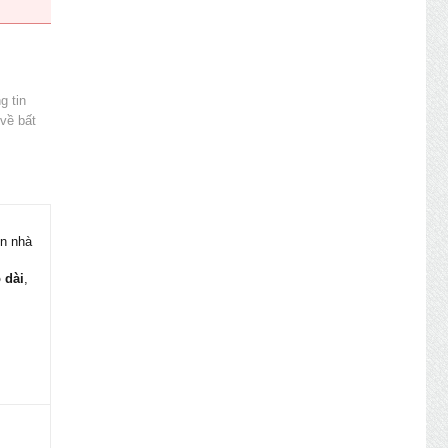
g tin
 về bất
ện nhà
 dài
,