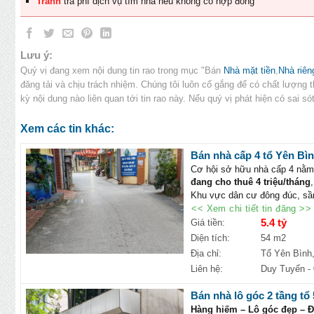
Tránh
trả phí dịch vụ tìm nhà nếu không có hợp đồng
Lưu ý:
Quý vị đang xem nội dung tin rao trong mục "Bán
Nhà mặt tiền
,
Nhà riên
đăng tải và chịu trách nhiệm. Chúng tôi luôn cố gắng để có chất lượng 
kỳ nội dung nào liên quan tới tin rao này. Nếu quý vị phát hiện có sai s
Xem các tin khác:
Bán nhà cấp 4 tổ Yên Bình
Cơ hội sở hữu nhà cấp 4 nằm
đang cho thuê 4 triệu/tháng
Khu vực dân cư đông đúc, sầ
thuận tiện kinh doanh, ở hoặc 
<< Xem chi tiết tin đăng >>
💰
Giá:
5.4 tỷ
5.4 tỷ
Giá tiền:
📐
Diện tích:
54m²
Diện tích:
54 m2
🧭
Hướng:
Đông Nam
Địa chỉ:
Tổ Yên Bình,
Tiện ích nổi bật:
Liên hệ:
Duy Tuyến
-
Gần
Đại học Phenikaa
.
Kết nối nhanh
Vành đai 4
.
Bán nhà lô góc 2 tầng tổ 
Gần
Viện Nhi Hà Nội
.
Hàng hiếm – Lô góc đẹp – Đ
Gần
Công viên Âm nhạc Đô 