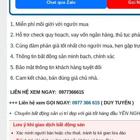
Chat qua Zalo
Gọi N
Miễn phí môi giới với người mua
Hỗ trợ check quy hoạch, vay vốn ngân hàng, thủ tục phá
Cùng đàm phán giá tốt nhất cho người mua, hẹn gặp trự
Thông tin bất động sản minh bạch, chính xác
Bảo mật thông tin khách hàng tuyệt đối
Cam kết chào, bán đúng giá chủ nhà.
LIÊN HỆ XEM NGAY: 0977366615
+++ Liên hệ xem GỌI NGAY:
0977 366 615
( DUY TUYẾN )
+ Chuyên bất động sản vị trí đẹp với giá tốt hàng đầu YÊN 
Lưu ý khi giao dịch bất động sản
Xác minh người bán hoặc cho thuê, tránh bị kẻ gian lừa đảo