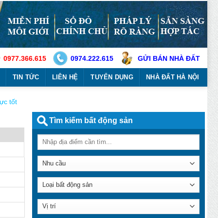
0977.366.615
0974.222.615
GỬI BÁN NHÀ ĐẤT
TIN TỨC
LIÊN HỆ
TUYỂN DỤNG
NHÀ ĐẤT HÀ NỘI
c tốt
Tìm kiếm bất động sản