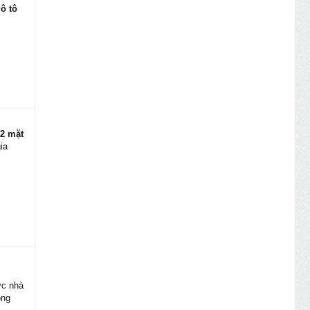
,
ô tô
ng
, tạo
ên hệ
 2 mặt
ia
âm Yên
ớc nhà
òng