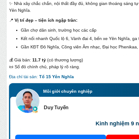
✨ Nhà xây chắc chắn, nội thất đầy đủ, không gian thoáng sáng tự
Yên Nghĩa.
📍
Vị trí đẹp – tiện ích ngập tràn:
Gần chợ dân sinh, trường học các cấp
Kết nối nhanh Quốc lộ 6, Vành đai 4, bến xe Yên Nghĩa, ga 
Gần KĐT Đô Nghĩa, Công viên Âm nhạc, Đại học Phenikaa, 
💰 Giá bán:
11.7 tỷ
(có thương lượng)
📜 Sổ đỏ chính chủ, pháp lý rõ ràng.
Địa chỉ tài sản:
Tổ 15 Yên Nghĩa
Môi giới chuyên nghiệp
Duy Tuyến
Kinh nghiệm 9 n