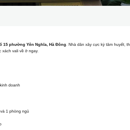
i tổ 15 phường Yên Nghĩa, Hà Đông
. Nhà dân xây cực kỳ tâm huyết, th
c xách vali về ở ngay.
 kinh doanh
 và 1 phòng ngủ
p