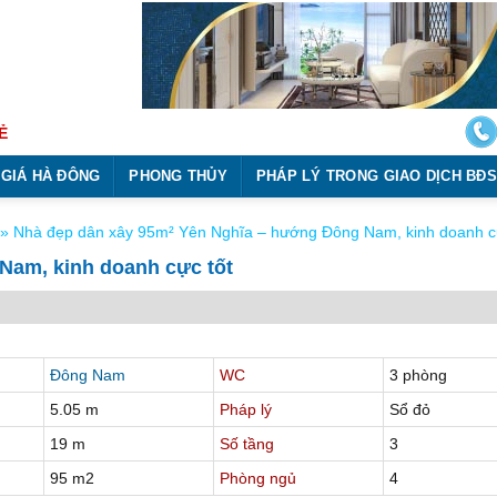
Ẻ
 GIÁ HÀ ĐÔNG
PHONG THỦY
PHÁP LÝ TRONG GIAO DỊCH BĐS
»
Nhà đẹp dân xây 95m² Yên Nghĩa – hướng Đông Nam, kinh doanh cự
Nam, kinh doanh cực tốt
Đông Nam
WC
3 phòng
5.05 m
Pháp lý
Sổ đỏ
19 m
Số tầng
3
95 m2
Phòng ngủ
4