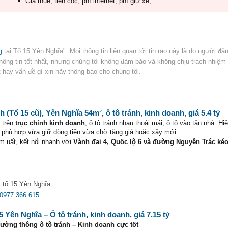
Giá thuê, tiền cọc, phí internet, phí giữ xe, ...
g
tại Tổ 15 Yên Nghĩa". Mọi thông tin liên quan tới tin rao này là do người đăn
thông tin tốt nhất, nhưng chúng tôi không đảm bảo và không chịu trách nhiệm
ót hay vấn đề gì xin hãy thông báo cho chúng tôi.
 (Tổ 15 cũ), Yên Nghĩa 54m², ô tô tránh, kinh doanh, giá 5.4 tỷ
 trên
trục chính kinh doanh
, ô tô tránh nhau thoải mái, ô tô vào tận nhà. Hi
, phù hợp vừa giữ dòng tiền vừa chờ tăng giá hoặc xây mới.
m uất, kết nối nhanh với
Vành đai 4, Quốc lộ 6 và đường Nguyễn Trác kéo
đầu tư lâu dài.
 tổ 15 Yên Nghĩa
0977.366.615
5 Yên Nghĩa – Ô tô tránh, kinh doanh, giá 7.15 tỷ
ường thông ô tô tránh – Kinh doanh cực tốt
Nghĩa
.